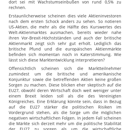
dort sei mit Wachstumseinbußen von rund 0,5% zu
rechnen.
Erstaunlicherweise scheinen dies viele Aktieninvestoren
nach dem ersten Schock anders zu sehen. So notieren
US-Aktien, die mehr als die Hälfte des Kurswertes des
Welt-Aktienmarktes ausmachen, bereits wieder nahe
ihren Vor-Brexit-Höchstständen und auch der britische
Aktienmarkt zeigt sich sehr gut erholt. Lediglich das
britische Pfund und die europäischen Aktienmärkte
befinden sich momentan noch in Katerstimmung. Wie
lässt sich diese Marktentwicklung interpretieren?
Offensichtlich scheinen sich die Marktteilnehmer
zumindest um die britische und amerikanische
Konjunktur sowie die betreffenden Aktien keine großen
Sorgen zu machen. Diese blicken eher skeptisch auf die
EU27, obwohl deren Wirtschaft doch weit weniger unter
einem Brexit leiden soll als die des Vereinigten
Königreiches. Eine Erklärung könnte sein, dass in Bezug
auf die EU27 stärker die politischen Risiken im
Vordergrund stehen, als die Sorge um die möglichen
negativen wirtschaftlichen Folgen. In jedem Fall scheinen
die Märkte sich derzeit mehr um die politische Stabilität
der EU27 zu sorgen als um die wirtschaftliche