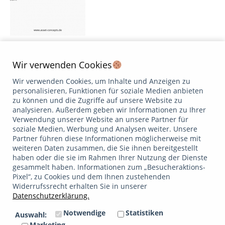
Entsparen mit Auszahlungsplan Nach einem gelungenen
Vermögensaufbau schließt sich oftmals die Frage an, wie
Wir verwenden Cookies
soll ich nun „Entsparen“? Auch hier stehen Risiko und
Wir verwenden Cookies, um Inhalte und Anzeigen zu
Rendite bei der Entscheidungsfindung im Fokus: Wie und
personalisieren, Funktionen für soziale Medien anbieten
was soll entspart werden und insbesondere auch, wie soll
zu können und die Zugriffe auf unsere Website zu
das (verbleibende) Vermögen angelegt werden? Das
analysieren. Außerdem geben wir Informationen zu Ihrer
klassische Beispiel ist der Ruheständler, für den sich die…
Verwendung unserer Website an unsere Partner für
Weiterlesen
soziale Medien, Werbung und Analysen weiter. Unsere
Partner führen diese Informationen möglicherweise mit
weiteren Daten zusammen, die Sie ihnen bereitgestellt
Datenschutzerklärung
Impressum
haben oder die sie im Rahmen Ihrer Nutzung der Dienste
/
Google bewertet
gesammelt haben. Informationen zum „Besucheraktions-
5.0
Pixel“, zu Cookies und dem Ihnen zustehenden
Widerrufssrecht erhalten Sie in unserer
Datenschutzerklärung.
Facebook
Linkedin
Xing
Email
Notwendige
Statistiken
Auswahl:
Mitglied im
Marketing