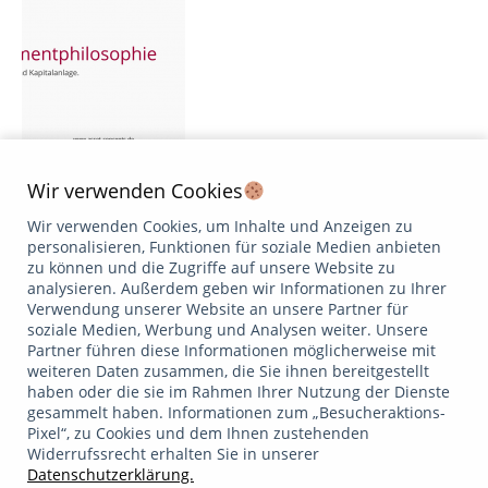
Wir verwenden Cookies
„Der durchschnittliche aktive Fonds wird zwangsläufig eine
geringere Rendite erwirtschaften als ein durchschnittlicher
Wir verwenden Cookies, um Inhalte und Anzeigen zu
passiver Fonds (Indexfonds). Empirische
personalisieren, Funktionen für soziale Medien anbieten
Performanceanalysen, die zu einem anderen Ergebnis
zu können und die Zugriffe auf unsere Website zu
gelangen, basieren auf einem Messfehler.“ William F.
analysieren. Außerdem geben wir Informationen zu Ihrer
Sharpe: The Arithmetic of Active Management, Financial
Verwendung unserer Website an unsere Partner für
Analysts Journal 1991 (sinngemäß übersetzt) Auf die Frage
soziale Medien, Werbung und Analysen weiter. Unsere
„Fahren Sie besser Auto als der Durchschnitt?“ antwortet die
Partner führen diese Informationen möglicherweise mit
weit…
weiteren Daten zusammen, die Sie ihnen bereitgestellt
Weiterlesen
haben oder die sie im Rahmen Ihrer Nutzung der Dienste
gesammelt haben. Informationen zum „Besucheraktions-
Pixel“, zu Cookies und dem Ihnen zustehenden
Widerrufssrecht erhalten Sie in unserer
Datenschutzerklärung
Impressum
/
Datenschutzerklärung.