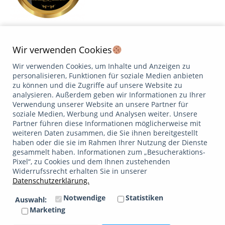
2026 ist für Asset Concepts ein Jubiläumsjahr: Seit unserer
Gründung in 2006, also seit nunmehr 20 Jahren, stehen wir
Wir verwenden Cookies
für unabhängige Vermögensverwaltung – mit klarem Fokus
Wir verwenden Cookies, um Inhalte und Anzeigen zu
auf Transparenz, Methodik und einer Betreuung, die sich an
personalisieren, Funktionen für soziale Medien anbieten
den Zielen unserer Kundinnen und Kunden orientiert. Ein
zu können und die Zugriffe auf unsere Website zu
wichtiger Meilenstein war 2010: Seitdem bieten wir unsere
analysieren. Außerdem geben wir Informationen zu Ihrer
Vermögensverwaltung auch Privat- und…
Verwendung unserer Website an unsere Partner für
Weiterlesen
soziale Medien, Werbung und Analysen weiter. Unsere
Partner führen diese Informationen möglicherweise mit
weiteren Daten zusammen, die Sie ihnen bereitgestellt
Datenschutzerklärung
Impressum
haben oder die sie im Rahmen Ihrer Nutzung der Dienste
/
Google bewertet
gesammelt haben. Informationen zum „Besucheraktions-
5.0
Pixel“, zu Cookies und dem Ihnen zustehenden
Widerrufssrecht erhalten Sie in unserer
Datenschutzerklärung.
Facebook
Linkedin
Xing
Email
Notwendige
Statistiken
Auswahl:
Mitglied im
Marketing