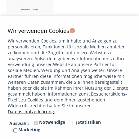
Indexfonds in Form von ETF erfahren bei Anlegern eine
immer größere Beliebtheit. Selbst Börsenguru Warren
Wir verwenden Cookies
Buffett (auch bekannt als „Oracle of Omaha“) empfiehlt
Wir verwenden Cookies, um Inhalte und Anzeigen zu
seiner Ehefrau nach seinem Tod 10 % seines Vermögens in
personalisieren, Funktionen für soziale Medien anbieten
kurzfristige Staatsanleihen und 90 % in S&P-500-ETFs zu
zu können und die Zugriffe auf unsere Website zu
investieren. Aber der Reihe nach Als akademischer Vater
analysieren. Außerdem geben wir Informationen zu Ihrer
der Indexfonds kann der amerikanische Ökonom…
Verwendung unserer Website an unsere Partner für
Weiterlesen
soziale Medien, Werbung und Analysen weiter. Unsere
Partner führen diese Informationen möglicherweise mit
weiteren Daten zusammen, die Sie ihnen bereitgestellt
Datenschutzerklärung
Impressum
haben oder die sie im Rahmen Ihrer Nutzung der Dienste
/
Google bewertet
gesammelt haben. Informationen zum „Besucheraktions-
5.0
Pixel“, zu Cookies und dem Ihnen zustehenden
Widerrufssrecht erhalten Sie in unserer
Datenschutzerklärung.
Facebook
Linkedin
Xing
Email
Notwendige
Statistiken
Auswahl:
Mitglied im
Marketing