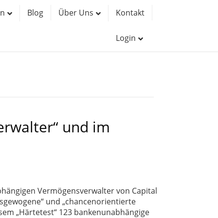
en
Blog
Über Uns
Kontakt
Login
erwalter“ und im
abhängigen Vermögensverwalter von Capital
usgewogene“ und „chancenorientierte
esem „Härtetest“ 123 bankenunabhängige