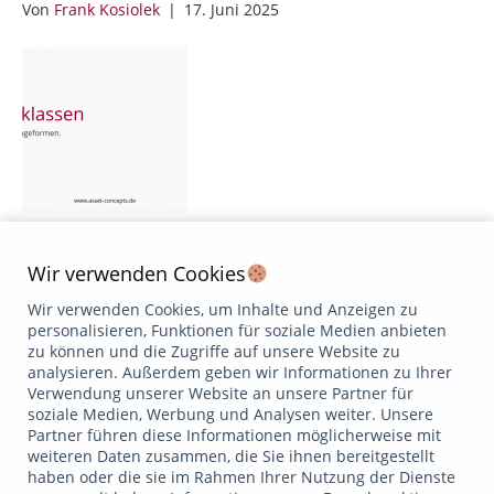
Von
Frank Kosiolek
|
17. Juni 2025
Inflationsindexierte Anleihen Häufig erfolgen Investitionen
Wir verwenden Cookies
unter dem Gesichtspunkt des Inflationsschutzes (gegenüber
unerwarteter Inflation) in Sachwerte wie Aktien und
Wir verwenden Cookies, um Inhalte und Anzeigen zu
Immobilien – obwohl Aktieninvestments beispielsweise
personalisieren, Funktionen für soziale Medien anbieten
einen langen Anlagehorizont voraussetzen und Immobilien
zu können und die Zugriffe auf unsere Website zu
eine hohe Illiquidität und hohe Kosten aufweisen. Aber
analysieren. Außerdem geben wir Informationen zu Ihrer
auch Anleihen bieten bei diesem Anlageziel eine
Verwendung unserer Website an unsere Partner für
vielversprechende Lösungsmöglichkeit. Bei diesen
soziale Medien, Werbung und Analysen weiter. Unsere
sogenannten „inflationsindexierten Anleihen“ (Inflation-
Partner führen diese Informationen möglicherweise mit
linked bonds) sind die…
weiteren Daten zusammen, die Sie ihnen bereitgestellt
Weiterlesen
haben oder die sie im Rahmen Ihrer Nutzung der Dienste