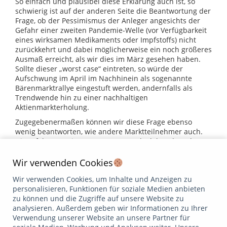
So einfach und plausibel diese Erklärung auch ist, so
schwierig ist auf der anderen Seite die Beantwortung der
Frage, ob der Pessimismus der Anleger angesichts der
Gefahr einer zweiten Pandemie-Welle (vor Verfügbarkeit
eines wirksamen Medikaments oder Impfstoffs) nicht
zurückkehrt und dabei möglicherweise ein noch größeres
Ausmaß erreicht, als wir dies im März gesehen haben.
Sollte dieser „worst case“ eintreten, so würde der
Aufschwung im April im Nachhinein als sogenannte
Bärenmarktrallye eingestuft werden, andernfalls als
Trendwende hin zu einer nachhaltigen
Aktienmarkterholung.
Zugegebenermaßen können wir diese Frage ebenso
wenig beantworten, wie andere Marktteilnehmer auch.
Die Erfahrung mit vergangenen Crashs lehrt aber, dass
selbst, wenn dieses schlimmste denkbare Szenario
eintreten würde, die Aktienmärkte mittel- bis langfristig
Wir verwenden Cookies
ihr Vorkrisenniveau wieder erreichen und die Anleger im
Wir verwenden Cookies, um Inhalte und Anzeigen zu
Rückblick selbst die jetzigen Kurse dann als gute, wenn
personalisieren, Funktionen für soziale Medien anbieten
auch nicht als bestmögliche Einstiegsgelegenheit
zu können und die Zugriffe auf unsere Website zu
betrachten werden.
analysieren. Außerdem geben wir Informationen zu Ihrer
Bleiben Sie weiterhin gesund!
Verwendung unserer Website an unsere Partner für