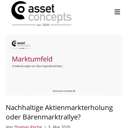
Na
Nachhaltige Aktienmarkterholung
oder Bärenmarktrallye?
Von
Thomas Roche
|
5. Mai 2020