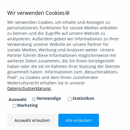
zugesagten Leistungen zuverlässig und kalkulationssicher
zu erfüllen. Die Herausforderung: Langfristige Planung bei
Wir verwenden Cookies🍪
hoher Sicherheit Die Auszahlung von Pensionszusagen
erstreckt sich häufig über mehrere Jahrzehnte.
Wir verwenden Cookies, um Inhalte und Anzeigen zu
Unternehmen stehen dabei vor der Aufgabe, die Liquidität…
personalisieren, Funktionen für soziale Medien anbieten
zu können und die Zugriffe auf unsere Website zu
Weiterlesen
analysieren. Außerdem geben wir Informationen zu Ihrer
Verwendung unserer Website an unsere Partner für
soziale Medien, Werbung und Analysen weiter. Unsere
Partner führen diese Informationen möglicherweise mit
weiteren Daten zusammen, die Sie ihnen bereitgestellt
Ältere Artikel »
haben oder die sie im Rahmen Ihrer Nutzung der Dienste
gesammelt haben. Informationen zum „Besucheraktions-
Pixel“, zu Cookies und dem Ihnen zustehenden
Widerrufssrecht erhalten Sie in unserer
Datenschutzerklärung
Impressum
/
Datenschutzerklärung.
Facebook
Linkedin
Xing
Email
Notwendige
Statistiken
Auswahl:
Mitglied im
Marketing
Verband unabhängiger Vermögensverwalter Deutschland
Auswahl erlauben
Alle erlauben
e.V.